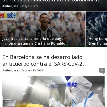
Anibal Jose
-
mayo 9, 2024
Juventus de Italia tendría que pagar
Hong Kong 
millonaria suma a Cristiano Ronaldo.
B en huma
En Barcelona se ha desarrollado
anticuerpo contra el SARS-CoV-2.
Anibal Jose
-
febrero 15, 2024
0