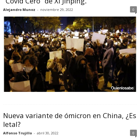
“Covid Cero” de Xi Jinping.
Alejandro Munoz
-
noviembre 29, 2022
0
Nueva variante de ómicron en China, ¿Es
letal?
Alfonso Trujillo
-
abril 30, 2022
0