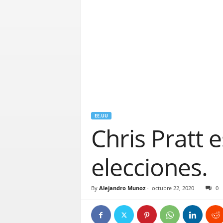
EE.UU
Chris Pratt e
elecciones.
By
Alejandro Munoz
-
octubre 22, 2020
0