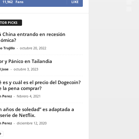
11,962
Fans
LIKE
TOR PICKS
á China entrando en recesión
nómica?
o Trujillo
-
octubre 20, 2022
or y Pánico en Tailandia
 Jose
-
octubre 3, 2023
 es y cuál es el precio del Dogecoin?
e la pena comprar?
n Perez
-
febrero 4, 2021
n años de soledad” es adaptada a
serie de Netflix.
n Perez
-
diciembre 12, 2020