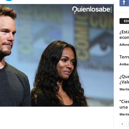
EDI
¿Est
eco
Alfons
Terr
Anibal
¿Qué
¿Val
Marti
“Cie
una 
Marti