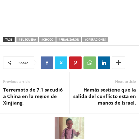
TAGS
#BUSQUEDA
#CHOCO
#FINALIZARON
#OPERACIONES
Share
Previous article
Next article
Terremoto de 7.1 sacudió
Hamás sostiene que la
a China en la regíon de
salida del conflicto esta en
Xinjiang.
manos de Israel.