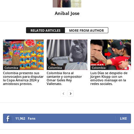
Anibal Jose
RELATED ARTICLES
MORE FROM AUTHOR
Colombia
Colombia
Colombia
Colombia presento sus
Colombia llora al
Luis Días se despidio de
convocados para disputar
cantante y compositor
Jürgen Klopp con un
la Copa Ámerica 2024 y
Omar Geles Rey
emotivo mensaje en la
amistosos previos.
Vallenato.
redes sociales.
11,962
Fans
LIKE