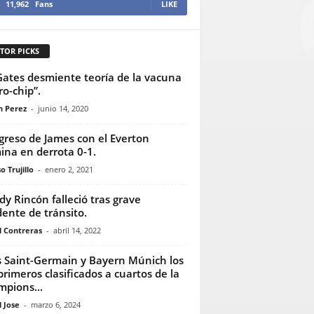
11,962
Fans
LIKE
TOR PICKS
 Gates desmiente teoría de la vacuna
ro-chip”.
n Perez
-
junio 14, 2020
egreso de James con el Everton
ina en derrota 0-1.
o Trujillo
-
enero 2, 2021
dy Rincón falleció tras grave
dente de tránsito.
l Contreras
-
abril 14, 2022
s Saint-Germain y Bayern Múnich los
primeros clasificados a cuartos de la
pions...
 Jose
-
marzo 6, 2024