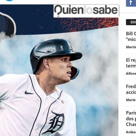
EDI
Bill
“mic
Marti
El r
term
Alfons
Fred
acci
Marie
Pari
dos 
Cham
Anibal