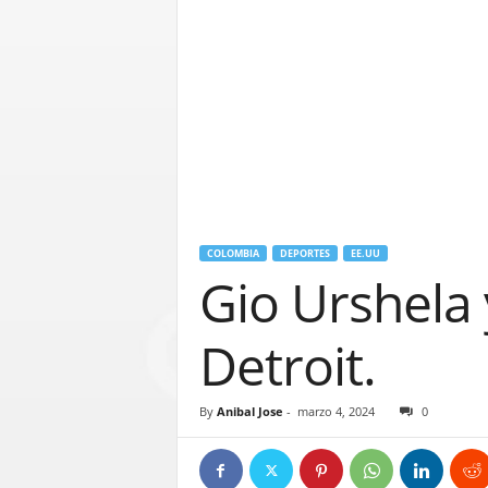
COLOMBIA
DEPORTES
EE.UU
Gio Urshela 
Detroit.
By
Anibal Jose
-
marzo 4, 2024
0