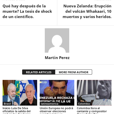
Qué hay después de la
Nueva Zelanda: Erupción
muerte? La tesis de shock
del volcán Whakaari, 10
de un científico.
muertos y varios heridos.
Martin Perez
RELATED ARTICLES
MORE FROM AUTHOR
Brasil
latinoamerica
Colombia
Inácio Lula Da Silva
Unión Europea no podrá
Colombia llora al
oficializo la salida del
observar elecciones
cantante y compositor