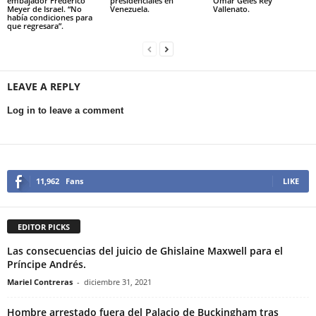
embajador Frederico
presidenciales en
Omar Geles Rey
Meyer de Israel. “No
Venezuela.
Vallenato.
había condiciones para
que regresara”.
LEAVE A REPLY
Log in to leave a comment
11,962
Fans
LIKE
EDITOR PICKS
Las consecuencias del juicio de Ghislaine Maxwell para el
Príncipe Andrés.
Mariel Contreras
-
diciembre 31, 2021
Hombre arrestado fuera del Palacio de Buckingham tras