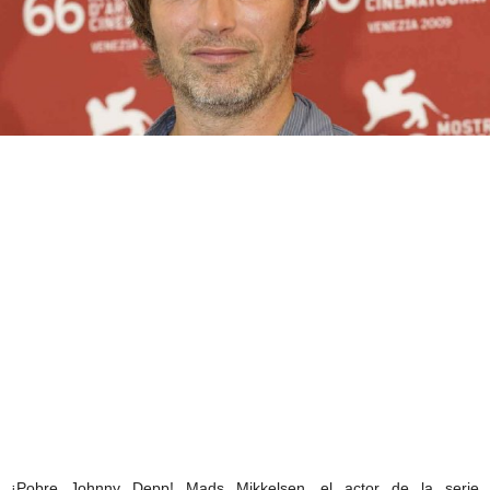
¡Pobre Johnny Depp! Mads Mikkelsen, el actor de la serie