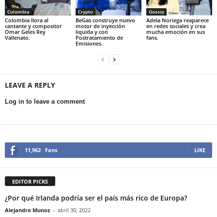
Colombia
Crypto
Gossip
Colombia llora al
BeGas construye nuevo
Adela Noriega reaparece
cantante y compositor
motor de inyección
en redes sociales y crea
Omar Geles Rey
liquida y con
mucha emoción en sus
Vallenato.
Postratamiento de
fans.
Emisiones.
LEAVE A REPLY
Log in to leave a comment
11,962
Fans
LIKE
EDITOR PICKS
¿Por qué Irlanda podría ser el país más rico de Europa?
Alejandro Munoz
-
abril 30, 2022