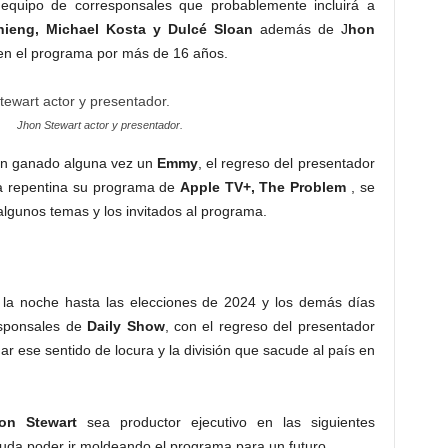
equipo de corresponsales que probablemente incluirá a
hieng, Michael Kosta y Dulcé Sloan
además de J
hon
en el programa por más de 16 años.
Jhon Stewart actor y presentador.
an ganado alguna vez un
Emmy
, el regreso del presentador
a repentina su programa de
Apple TV+, The Problem
, se
 algunos temas y los invitados al programa.
r la noche hasta las elecciones de 2024 y los demás días
esponsales de
Daily Show
, con el regreso del presentador
ar ese sentido de locura y la división que sacude al país en
on Stewart
sea productor ejecutivo en las siguientes
uda poder ir moldeando el programa para un futuro.