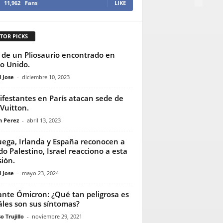
11,962
Fans
LIKE
TOR PICKS
l de un Pliosaurio encontrado en
o Unido.
 Jose
-
diciembre 10, 2023
festantes en París atacan sede de
 Vuitton.
n Perez
-
abril 13, 2023
ega, Irlanda y España reconocen a
do Palestino, Israel reacciono a esta
sión.
 Jose
-
mayo 23, 2024
ante Ómicron: ¿Qué tan peligrosa es
áles son sus síntomas?
o Trujillo
-
noviembre 29, 2021