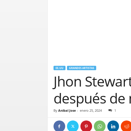
EE.UU
GRANDES ARTISTAS
Jhon Stewart
después de 
By
Anibal Jose
-
enero 25, 2024
1