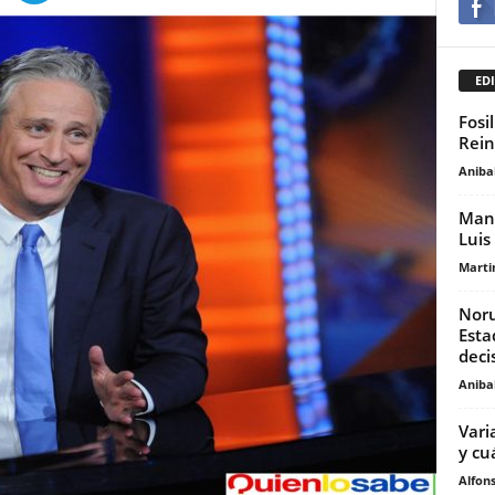
EDI
Fosi
Rein
Anibal
Mani
Luis
Marti
Noru
Esta
deci
Anibal
Vari
y cu
Alfons