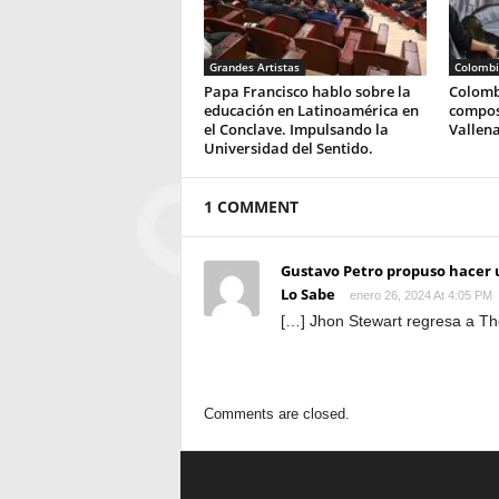
Grandes Artistas
Colombi
Papa Francisco hablo sobre la
Colombi
educación en Latinoamérica en
compos
el Conclave. Impulsando la
Vallena
Universidad del Sentido.
1 COMMENT
Gustavo Petro propuso hacer un
Lo Sabe
enero 26, 2024 At 4:05 PM
[…] Jhon Stewart regresa a T
Comments are closed.