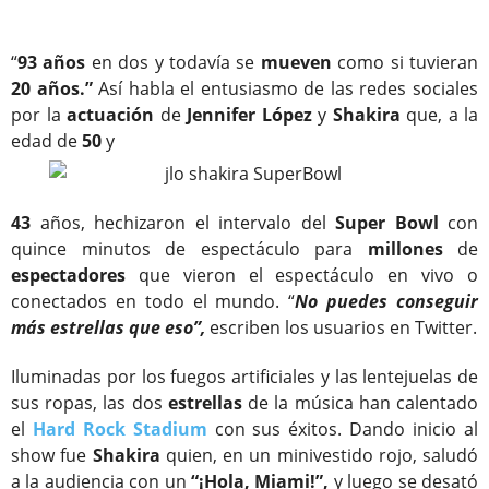
“
93 años
en dos y todavía se
mueven
como si tuvieran
20 años.”
Así habla el entusiasmo de las redes sociales
por la
actuación
de
Jennifer López
y
Shakira
que, a la
edad de
50
y
43
años, hechizaron el intervalo del
Super Bowl
con
quince minutos de espectáculo para
millones
de
espectadores
que vieron el espectáculo en vivo o
conectados en todo el mundo. “
No puedes conseguir
más estrellas que eso”,
escriben los usuarios en Twitter.
Iluminadas por los fuegos artificiales y las lentejuelas de
sus ropas, las dos
estrellas
de la música han calentado
el
Hard Rock Stadium
con sus éxitos. Dando inicio al
show fue
Shakira
quien, en un minivestido rojo, saludó
a la audiencia con un
“¡Hola, Miami!”,
y luego se desató