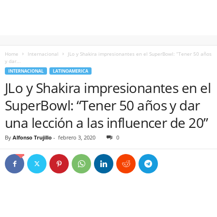
Home
Internacional
JLo y Shakira impresionantes en el SuperBowl: “Tener 50 años
y dar...
INTERNACIONAL
LATINOAMERICA
JLo y Shakira impresionantes en el
SuperBowl: “Tener 50 años y dar
una lección a las influencer de 20”
By
Alfonso Trujillo
-
febrero 3, 2020
0