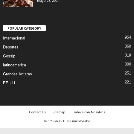
mayo 28, 2024
POPULAR CATEGORY
954
Internacional
360
Deportes
319
Gossip
300
latinoamerica
251
Grandes Artistas
221
EE.UU
Contact Us
Sitemap
Trabaja con Nosotros
© COPYRIGHT © Quienlosabe