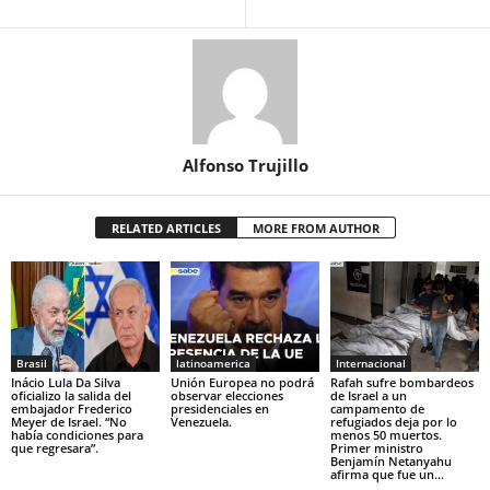
Alfonso Trujillo
RELATED ARTICLES
MORE FROM AUTHOR
Brasil
latinoamerica
Internacional
Inácio Lula Da Silva
Unión Europea no podrá
Rafah sufre bombardeos
oficializo la salida del
observar elecciones
de Israel a un
embajador Frederico
presidenciales en
campamento de
Meyer de Israel. “No
Venezuela.
refugiados deja por lo
había condiciones para
menos 50 muertos.
que regresara”.
Primer ministro
Benjamín Netanyahu
afirma que fue un...