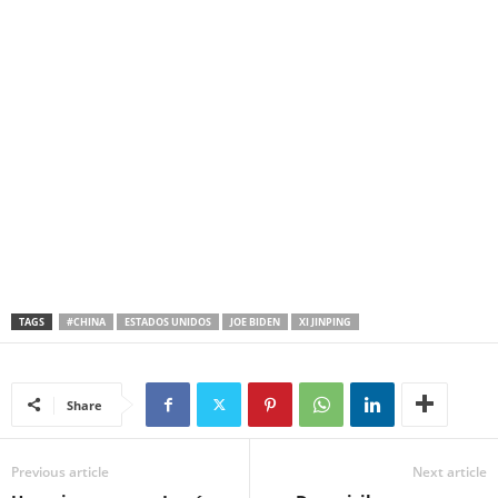
TAGS
#CHINA
ESTADOS UNIDOS
JOE BIDEN
XI JINPING
Share
Previous article
Next article