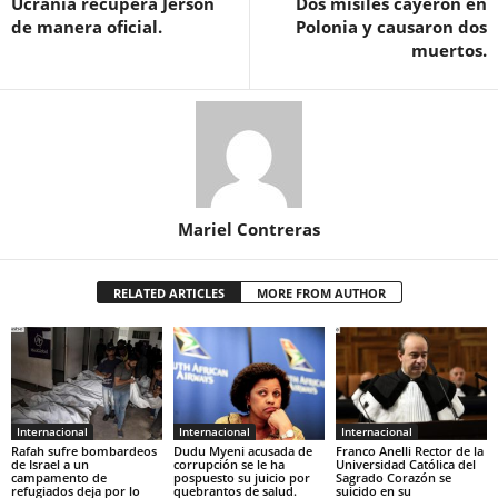
Ucrania recupera Jersón
Dos misiles cayeron en
de manera oficial.
Polonia y causaron dos
muertos.
Mariel Contreras
RELATED ARTICLES
MORE FROM AUTHOR
Internacional
Internacional
Internacional
Rafah sufre bombardeos
Dudu Myeni acusada de
Franco Anelli Rector de la
de Israel a un
corrupción se le ha
Universidad Católica del
campamento de
pospuesto su juicio por
Sagrado Corazón se
refugiados deja por lo
quebrantos de salud.
suicido en su