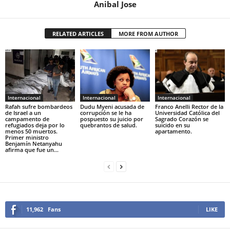
Anibal Jose
RELATED ARTICLES
MORE FROM AUTHOR
Internacional
Internacional
Internacional
Rafah sufre bombardeos
Dudu Myeni acusada de
Franco Anelli Rector de la
de Israel a un
corrupción se le ha
Universidad Católica del
campamento de
pospuesto su juicio por
Sagrado Corazón se
refugiados deja por lo
quebrantos de salud.
suicido en su
menos 50 muertos.
apartamento.
Primer ministro
Benjamín Netanyahu
afirma que fue un...
11,962
Fans
LIKE