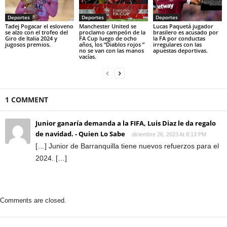
Deportes
Deportes
Deportes
Tadej Pogacar el esloveno
Manchester United se
Lucas Paquetá jugador
se alzo con el trofeo del
proclamo campeón de la
brasilero es acusado por
Giro de Italia 2024 y
FA Cup luego de ocho
la FA por conductas
jugosos premios.
años, los “Diablos rojos ”
irregulares con las
no se van con las manos
apuestas deportivas.
vacías.
1 COMMENT
Junior ganaría demanda a la FIFA, Luis Diaz le da regalo
de navidad. - Quien Lo Sabe
diciembre 26, 2023 At 8:13 PM
[…] Junior de Barranquilla tiene nuevos refuerzos para el
2024. […]
Comments are closed.