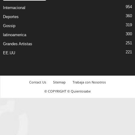
954
Internacional
360
Deportes
319
Gossip
300
latinoamerica
251
Grandes Artistas
221
EE.UU
Contact Us
Sitemap
Trabaja con Nosotros
© COPYRIGHT © Quienlosabe