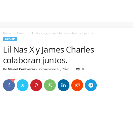
Home
Gossip
Lil Nas X y James Charles colaboran juntos.
GOSSIP
Lil Nas X y James Charles
colaboran juntos.
By
Mariel Contreras
-
noviembre 18, 2020
0