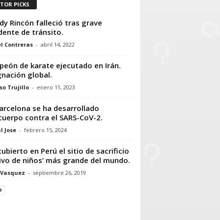
ITOR PICKS
dy Rincón falleció tras grave
dente de tránsito.
l Contreras
-
abril 14, 2022
eón de karate ejecutado en Irán.
gnación global.
so Trujillo
-
enero 11, 2023
arcelona se ha desarrollado
cuerpo contra el SARS-CoV-2.
l Jose
-
febrero 15, 2024
ubierto en Perú el sitio de sacrificio
vo de niños’ más grande del mundo.
 Vasquez
-
septiembre 26, 2019