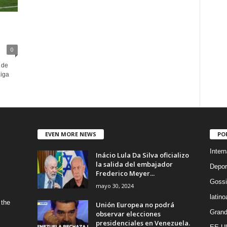
0
 de
Liga
EVEN MORE NEWS
PO
Intern
Inácio Lula Da Silva oficializo
la salida del embajador
Depor
Frederico Meyer...
Gossi
mayo 30, 2024
latin
 the
Unión Europea no podrá
Grand
observar elecciones
presidenciales en Venezuela.