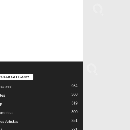
PULAR CATEGORY
954
acional
360
tes
319
p
300
oamerica
251
es Artistas
221