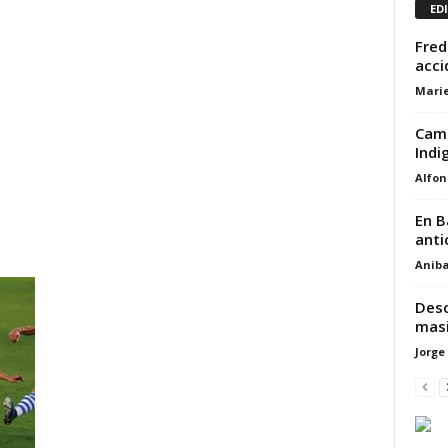
ED
Fred
acci
Marie
Camp
Indi
Alfon
En B
anti
Aniba
Desc
masi
Jorge