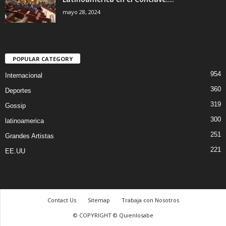
mayo 28, 2024
POPULAR CATEGORY
954
Internacional
360
Deportes
319
Gossip
300
latinoamerica
251
Grandes Artistas
221
EE.UU
Contact Us
Sitemap
Trabaja con Nosotros
© COPYRIGHT © Quienlosabe