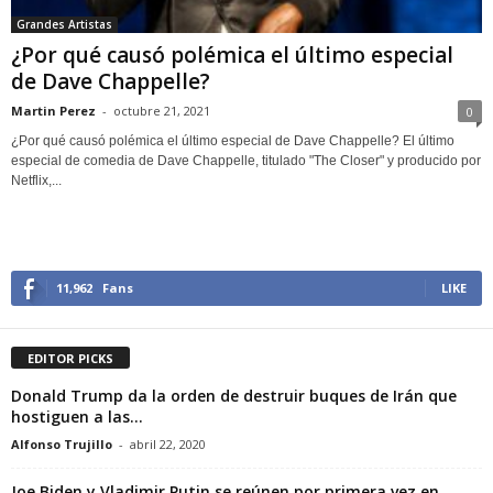
Grandes Artistas
¿Por qué causó polémica el último especial
de Dave Chappelle?
Martin Perez
-
octubre 21, 2021
0
¿Por qué causó polémica el último especial de Dave Chappelle? El último
especial de comedia de Dave Chappelle, titulado "The Closer" y producido por
Netflix,...
11,962
Fans
LIKE
EDITOR PICKS
Donald Trump da la orden de destruir buques de Irán que
hostiguen a las...
Alfonso Trujillo
-
abril 22, 2020
Joe Biden y Vladimir Putin se reúnen por primera vez en