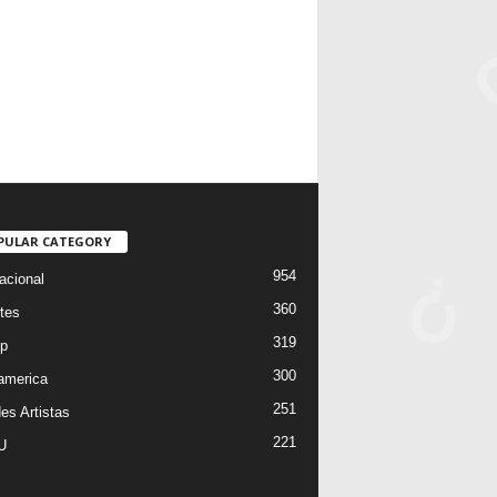
PULAR CATEGORY
954
acional
360
tes
319
p
300
oamerica
251
es Artistas
221
U