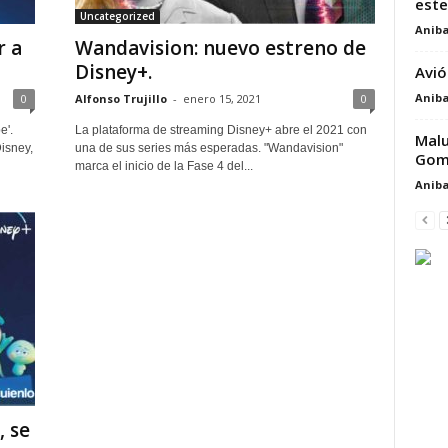
este
Uncategorized
Aniba
r a
Wandavision: nuevo estreno de
Disney+.
Avió
Aniba
0
Alfonso Trujillo
-
enero 15, 2021
0
e'.
La plataforma de streaming Disney+ abre el 2021 con
Malu
isney,
una de sus series más esperadas. "Wandavision"
Gom
marca el inicio de la Fase 4 del...
Aniba
, se