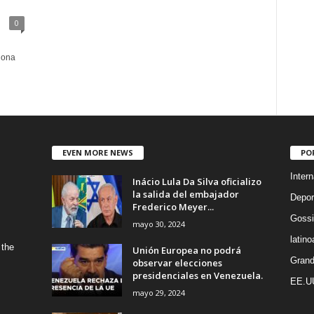
0
iona
EVEN MORE NEWS
PO
Intern
Inácio Lula Da Silva oficializo
la salida del embajador
Depor
Frederico Meyer...
Gossi
mayo 30, 2024
latin
 the
Unión Europea no podrá
Grand
observar elecciones
presidenciales en Venezuela.
EE.U
mayo 29, 2024