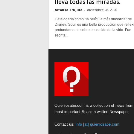
lleva todas las miradas.
Alfonso Trujillo
-
diciembre 28, 2020
Catalogada como "la película más filosófica" de
Disney, 'Soul' es una bella producción que reflex
profundamente sobre el sentido de la vida. Fue
escrita...
Quienlosabe.com is a collection of news from
most important Spanish written Newspaper.
Contact us:
info [at] quienlosabe.com