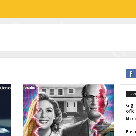
ED
Gigi
ofic
Marie
Elec