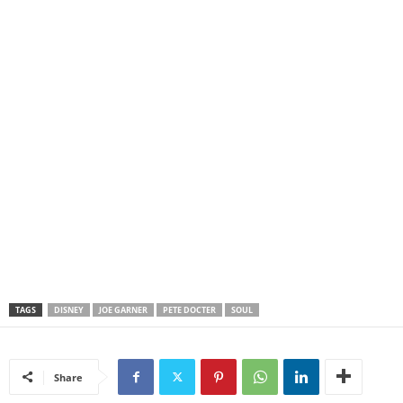
Soul película.
TAGS
DISNEY
JOE GARNER
PETE DOCTER
SOUL
Share