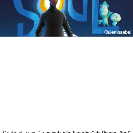
Catalogada como
“la película más filosófica” de Disney
, ‘
Soul’