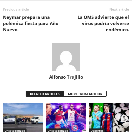
Previous article
Next article
Neymar prepara una
La OMS advierte que el
polémica fiesta para Año
virus podría volverse
Nuevo.
endémico.
Alfonso Trujillo
RELATED ARTICLES
MORE FROM AUTHOR
Uncategorized
Uncategorized
Deportes