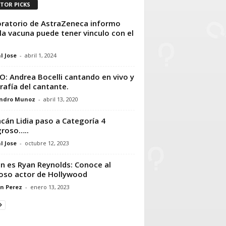
ITOR PICKS
ratorio de AstraZeneca informo
la vacuna puede tener vinculo con el
l Jose
-
abril 1, 2024
O: Andrea Bocelli cantando en vivo y
rafía del cantante.
andro Munoz
-
abril 13, 2020
cán Lidia paso a Categoría 4
groso…..
l Jose
-
octubre 12, 2023
n es Ryan Reynolds: Conoce al
so actor de Hollywood
n Perez
-
enero 13, 2023