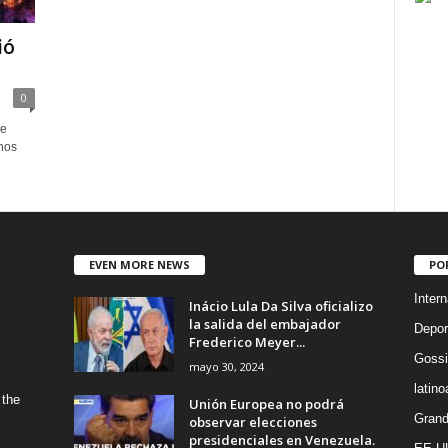
ió
0
de
nos
EVEN MORE NEWS
PO
Intern
Inácio Lula Da Silva oficializo
la salida del embajador
Depor
Frederico Meyer...
Gossi
mayo 30, 2024
latin
 the
Unión Europea no podrá
Grand
observar elecciones
presidenciales en Venezuela.