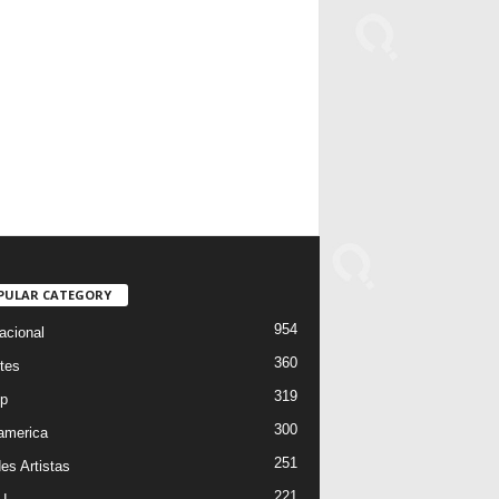
PULAR CATEGORY
954
acional
360
tes
319
p
300
oamerica
251
es Artistas
221