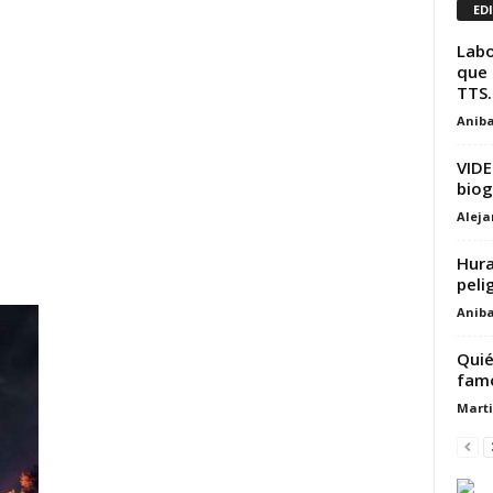
ED
Labo
que 
TTS.
Aniba
VIDE
biog
Alej
Hura
peli
Aniba
Quié
famo
Marti