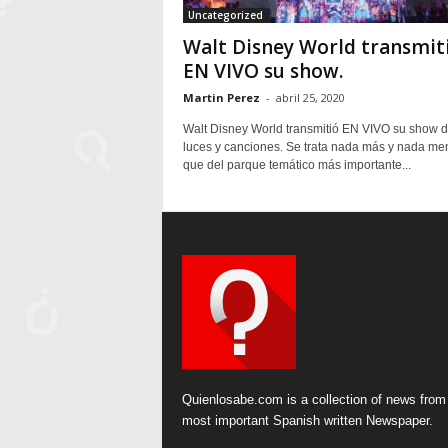
Uncategorized
Walt Disney World transmit
EN VIVO su show.
Martin Perez
-
abril 25, 2020
Walt Disney World transmitió EN VIVO su show 
luces y canciones. Se trata nada más y nada me
que del parque temático más importante...
Quienlosabe.com is a collection of news from
most important Spanish written Newspaper.