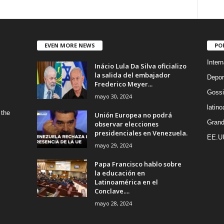
EVEN MORE NEWS
PO
Intern
Inácio Lula Da Silva oficializo
la salida del embajador
Depor
Frederico Meyer...
Gossi
mayo 30, 2024
latin
 the
Unión Europea no podrá
Grand
observar elecciones
presidenciales en Venezuela.
EE.U
mayo 29, 2024
Papa Francisco hablo sobre
la educación en
Latinoamérica en el
Conclave....
mayo 28, 2024