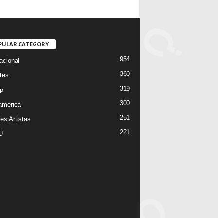
PULAR CATEGORY
954
acional
360
tes
319
p
300
oamerica
251
es Artistas
221
U