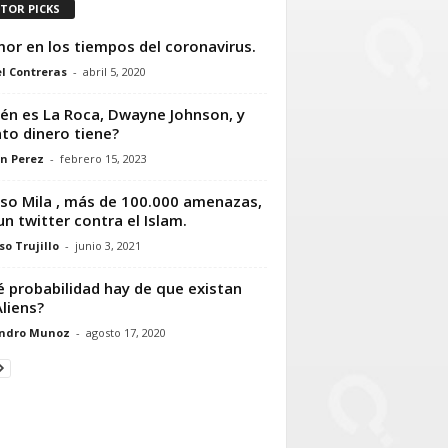
ITOR PICKS
mor en los tiempos del coronavirus.
l Contreras
-
abril 5, 2020
én es La Roca, Dwayne Johnson, y
to dinero tiene?
n Perez
-
febrero 15, 2023
aso Mila , más de 100.000 amenazas,
un twitter contra el Islam.
so Trujillo
-
junio 3, 2021
 probabilidad hay de que existan
Aliens?
andro Munoz
-
agosto 17, 2020