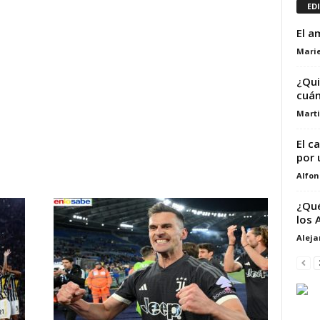
ED
El a
Marie
¿Qui
cuán
Marti
El c
por 
Alfon
¿Qué
los 
Alej