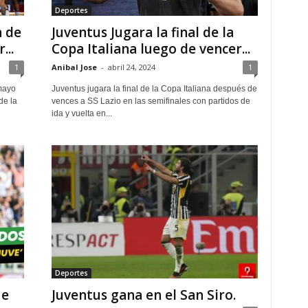
Deportes
 de
Juventus Jugara la final de la
...
Copa Italiana luego de vencer...
1
Anibal Jose
-
abril 24, 2024
1
mayo
Juventus jugara la final de la Copa Italiana después de
de la
vences a SS Lazio en las semifinales con partidos de
ida y vuelta en...
Deportes
ue
Juventus gana en el San Siro.