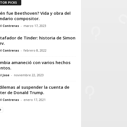
ITOR PICKS
én fue Beethoven? Vida y obra del
ndario compositor.
l Contreras
-
marzo 17, 2023
stafador de Tinder: historia de Simon
ev.
l Contreras
-
febrero 8, 2022
mbia amaneció con varios hechos
entos.
l Jose
-
noviembre 22, 2023
dilemas al suspender la cuenta de
ter de Donald Trump.
l Contreras
-
enero 17, 2021