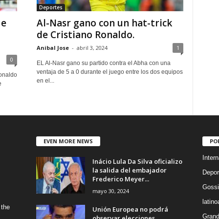
Deportes
ue
Al-Nasr gano con un hat-trick
de Cristiano Ronaldo.
Anibal Jose
-
abril 3, 2024
1
0
EL Al-Nasr gano su partido contra el Abha con una
ventaja de 5 a 0 durante el juego entre los dos equipos
Ronaldo
en el...
e
EVEN MORE NEWS
PO
Intern
Inácio Lula Da Silva oficializo
la salida del embajador
Depor
Frederico Meyer...
Gossi
mayo 30, 2024
latin
 the
Unión Europea no podrá
Grand
observar elecciones