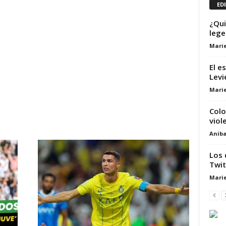
ED
¿Qui
lege
Marie
El e
Levi
Marie
Colo
viol
Aniba
Los 
Twit
Marie