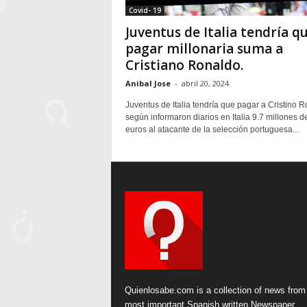
Covid- 19
Juventus de Italia tendría q
pagar millonaria suma a
Cristiano Ronaldo.
Anibal Jose
-
abril 20, 2024
Juventus de Italia tendría que pagar a Cristino 
según informaron diarios en Italia 9.7 millones d
euros al atacante de la selección portuguesa...
Quienlosabe.com is a collection of news from
most important Spanish written Newspaper.