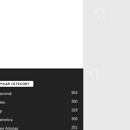
PULAR CATEGORY
954
acional
360
tes
319
p
300
oamerica
251
es Artistas