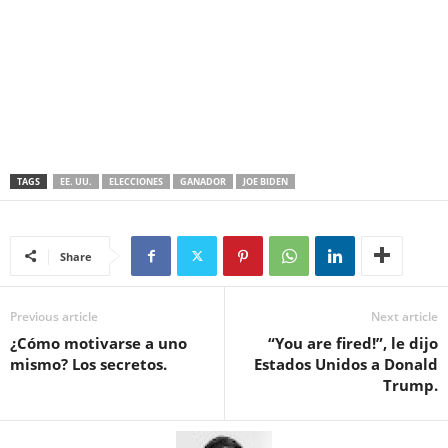
TAGS
EE. UU.
ELECCIONES
GANADOR
JOE BIDEN
Share
Previous article
Next article
¿Cómo motivarse a uno
“You are fired!”, le dijo
mismo? Los secretos.
Estados Unidos a Donald
Trump.