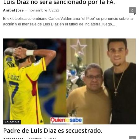
Luis Diaz no será sancionado por la FA.
Anibal Jose
-
noviembre 7, 2023
0
El exfutbolista colombiano Carlos Valderrama “el Pibe” se pronunció sobre la
acción y el mensaje de Luis Diaz en el futbol de Inglaterra, luego...
Colombia
Padre de Luis Diaz es secuestrado.
Anibal Jose
-
octubre 31, 2023