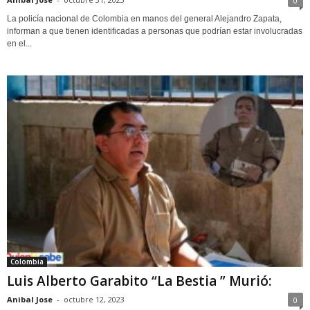
0
La policía nacional de Colombia en manos del general Alejandro Zapata,
informan a que tienen identificadas a personas que podrían estar involucradas
en el...
Colombia
Luis Alberto Garabito “La Bestia ” Murió:
Anibal Jose
-
octubre 12, 2023
0