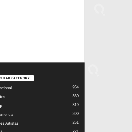
PULAR CATEGORY
954
acional
360
tes
319
p
300
oamerica
251
es Artistas
221