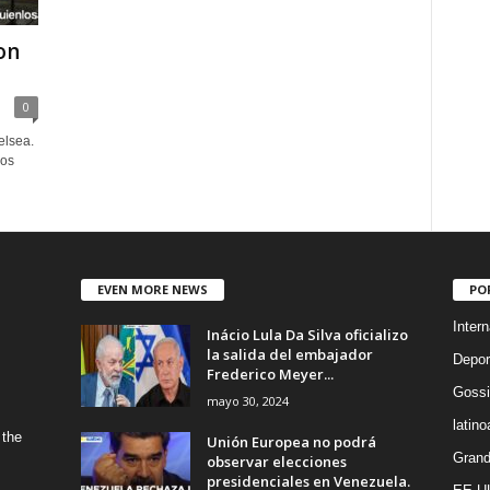
on
0
elsea.
mos
EVEN MORE NEWS
PO
Intern
Inácio Lula Da Silva oficializo
la salida del embajador
Depor
Frederico Meyer...
Gossi
mayo 30, 2024
latin
 the
Unión Europea no podrá
Grand
observar elecciones
presidenciales en Venezuela.