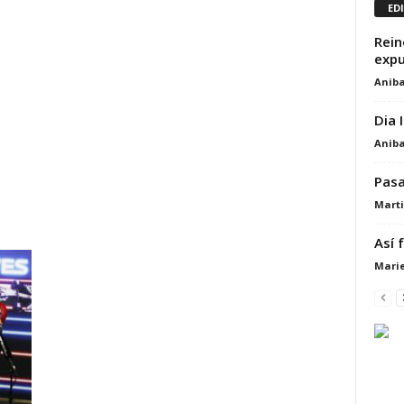
ED
Rein
expu
Aniba
Dia 
Aniba
Pasa
Marti
Así 
Marie