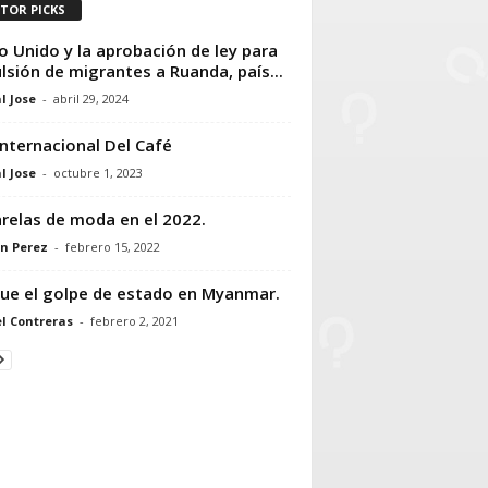
ITOR PICKS
o Unido y la aprobación de ley para
lsión de migrantes a Ruanda, país...
l Jose
-
abril 29, 2024
Internacional Del Café
l Jose
-
octubre 1, 2023
relas de moda en el 2022.
n Perez
-
febrero 15, 2022
fue el golpe de estado en Myanmar.
l Contreras
-
febrero 2, 2021