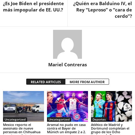
¿Es Joe Biden el presidente
¿Quién era Balduino IV, el
más impopular de EE. UU.?
Rey “Leproso” o “cara de
cerdo”?
Mariel Contreras
RELATED ARTICLES
MORE FROM AUTHOR
Uncategorized
Uncategorized
Deportes
Mexico reporto el
Arsenal no pudo en casa
Atlético de Madrid y
asesinato de nueve
contra el Bayer de
Dortmund completan el
personas en Chihuahua
Múnich un empate 2 a 2.
grupo de los Ocho