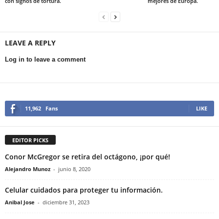
con signos de tortura.
mejores de Europa.
LEAVE A REPLY
Log in to leave a comment
11,962
Fans
LIKE
EDITOR PICKS
Conor McGregor se retira del octágono, ¡por qué!
Alejandro Munoz
-
junio 8, 2020
Celular cuidados para proteger tu información.
Anibal Jose
-
diciembre 31, 2023