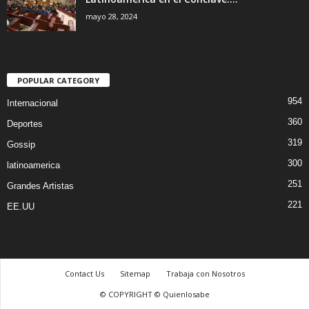
mayo 28, 2024
POPULAR CATEGORY
954
Internacional
360
Deportes
319
Gossip
300
latinoamerica
251
Grandes Artistas
221
EE.UU
Contact Us
Sitemap
Trabaja con Nosotros
© COPYRIGHT © Quienlosabe