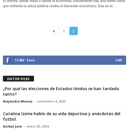
El dilema: salvar vidas o salvar la economía. Actualmente hay una doble curva
que enfrenta la salud pública contra el bienestar económico. Ese es el...
1
2
11,962
Fans
LIKE
EDITOR PICKS
¿Por qué las elecciones de Estados Unidos se han tardado
tanto?
Alejandro Munoz
-
noviembre 4, 2020
Catalina Usme hablo de su vida deportiva y anécdotas del
futbol.
Anibal Jose
-
enero 30, 2024