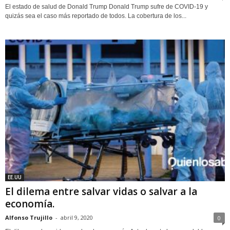
El estado de salud de Donald Trump Donald Trump sufre de COVID-19 y
quizás sea el caso más reportado de todos. La cobertura de los...
EE.UU
El dilema entre salvar vidas o salvar a la
economía.
Alfonso Trujillo
-
abril 9, 2020
0