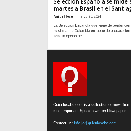
Selección Española se mide 
martes a Brasil en el Santiag
Anibal Jose
-
marzo 26, 2024
La Selección Española que viene de perder con 
su similar de Colombia en juego de preparación
tiene la opción de...
Quienlosabe.com is a collection of news from
most important Spanish written Newspaper.
Contact us:
info [at] quienlosabe.com