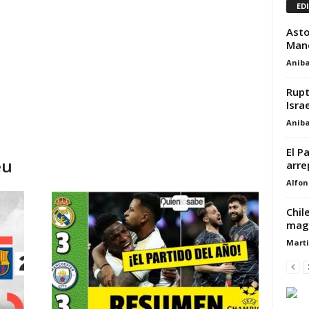
ED
Asto
Manc
Aniba
Rupt
Israe
Aniba
El P
éu
arre
Alfon
Chil
mag
Marti