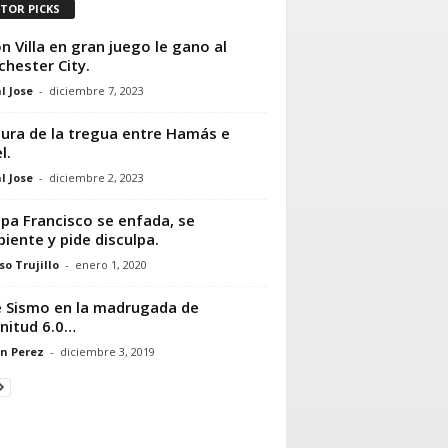
ITOR PICKS
n Villa en gran juego le gano al
hester City.
l Jose
-
diciembre 7, 2023
ura de la tregua entre Hamás e
l.
l Jose
-
diciembre 2, 2023
apa Francisco se enfada, se
piente y pide disculpa.
so Trujillo
-
enero 1, 2020
e Sismo en la madrugada de
nitud 6.0…
n Perez
-
diciembre 3, 2019