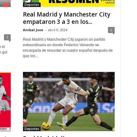
Deportes
Real Madrid y Manchester City
l
empataron 3 a 3 en los...
Anibal Jose
-
abril 9, 2024
2
1
Real Madrid y Manchester City jugaron un partido
extraordinario en donde Federico Valverde se
 el
encargaría de resucitar al cuadro español después de
n gol
que los...
Deportes