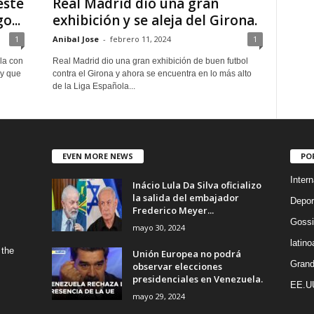
este
Real Madrid dio una gran
o...
exhibición y se aleja del Girona.
1
Anibal Jose
-
febrero 11, 2024
1
la con
Real Madrid dio una gran exhibición de buen futbol
 y que
contra el Girona y ahora se encuentra en lo más alto
de la Liga Española...
EVEN MORE NEWS
PO
Intern
Inácio Lula Da Silva oficializo
la salida del embajador
Depor
Frederico Meyer...
Gossi
mayo 30, 2024
latin
 the
Unión Europea no podrá
Grand
observar elecciones
presidenciales en Venezuela.
EE.U
mayo 29, 2024