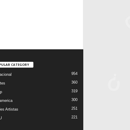
PULAR CATEGORY
954
acional
360
tes
319
p
300
oamerica
251
es Artistas
221
U