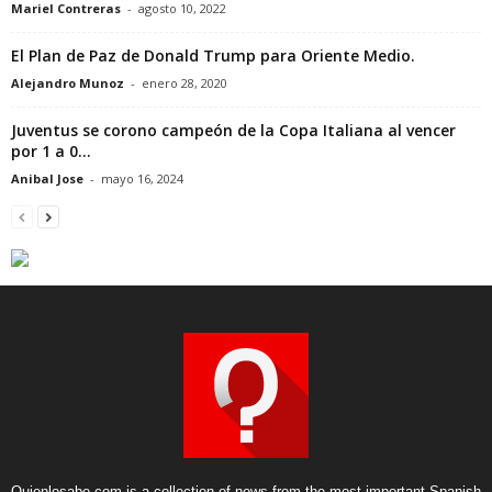
Mariel Contreras
-
agosto 10, 2022
El Plan de Paz de Donald Trump para Oriente Medio.
Alejandro Munoz
-
enero 28, 2020
Juventus se corono campeón de la Copa Italiana al vencer
por 1 a 0...
Anibal Jose
-
mayo 16, 2024
Quienlosabe.com is a collection of news from the most important Spanish