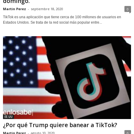
domingo.
Martin Perez
-
septiembre 18, 2020
0
TikTok es una aplicación que tiene cerca de 100 millones de usuarios en
Estados Unidos. Se trata de la red social más popular entre...
EE.UU
¿Por qué Trump quiere banear a TikTok?
Martin Perez
-
agosto 10, 2020
0