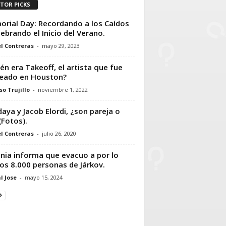
ITOR PICKS
rial Day: Recordando a los Caídos
lebrando el Inicio del Verano.
l Contreras
-
mayo 29, 2023
én era Takeoff, el artista que fue
eado en Houston?
so Trujillo
-
noviembre 1, 2022
aya y Jacob Elordi, ¿son pareja o
(Fotos).
l Contreras
-
julio 26, 2020
nia informa que evacuo a por lo
s 8.000 personas de Járkov.
l Jose
-
mayo 15, 2024