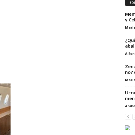
ED
Memo
y Ce
Marie
¿Qui
abal
Alfon
Zend
no? 
Marie
Ucra
meno
Aniba