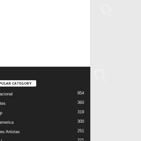
PULAR CATEGORY
954
acional
360
tes
319
p
300
oamerica
251
es Artistas
221