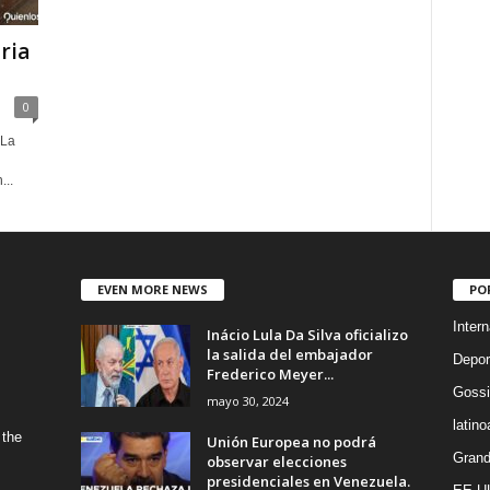
ria
0
 La
...
EVEN MORE NEWS
PO
Intern
Inácio Lula Da Silva oficializo
la salida del embajador
Depor
Frederico Meyer...
Gossi
mayo 30, 2024
latin
 the
Unión Europea no podrá
Grand
observar elecciones
presidenciales en Venezuela.