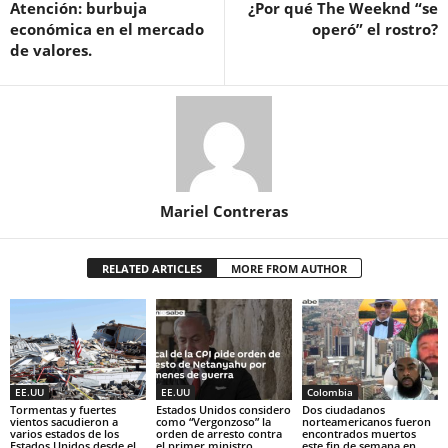
Atención: burbuja
¿Por qué The Weeknd “se
económica en el mercado
operó” el rostro?
de valores.
Mariel Contreras
RELATED ARTICLES
MORE FROM AUTHOR
EE.UU
EE.UU
Colombia
Tormentas y fuertes
Estados Unidos considero
Dos ciudadanos
vientos sacudieron a
como “Vergonzoso” la
norteamericanos fueron
varios estados de los
orden de arresto contra
encontrados muertos
Estados Unidos desde el
el primer ministro
este fin de semana en