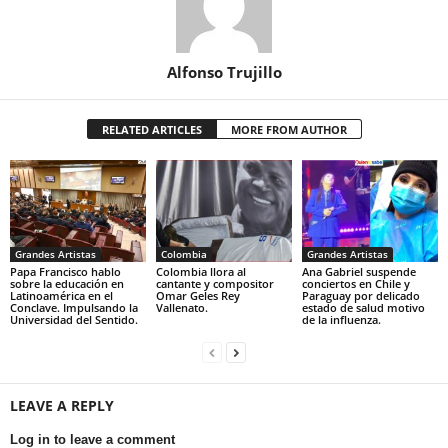
Alfonso Trujillo
RELATED ARTICLES
MORE FROM AUTHOR
Grandes Artistas
Colombia
Grandes Artistas
Papa Francisco hablo
Colombia llora al
Ana Gabriel suspende
sobre la educación en
cantante y compositor
conciertos en Chile y
Latinoamérica en el
Omar Geles Rey
Paraguay por delicado
Conclave. Impulsando la
Vallenato.
estado de salud motivo
Universidad del Sentido.
de la influenza.
LEAVE A REPLY
Log in to leave a comment