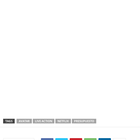
Avatar Live action Netflix
TAGS
AVATAR
LIVE ACTION
NETFLIX
PRESUPUESTO