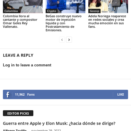
Colombia
Crypto
Gossip
Colombia llora al
BeGas construye nuevo
Adela Noriega reaparece
cantante y compositor
motor de inyección
en redes sociales y crea
Omar Geles Rey
liquida y con
mucha emoción en sus
Vallenato.
Postratamiento de
fans.
Emisiones.
LEAVE A REPLY
Log in to leave a comment
11,962
Fans
LIKE
EDITOR PICKS
Guerra entre Apple y Elon Musk: ¿hacia dónde se dirige?
Alfonso Trujillo
-
noviembre 29, 2022