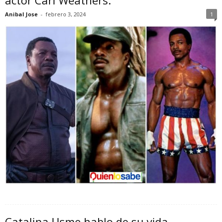
actor Carl Weathers.
Anibal Jose
-
febrero 3, 2024
1
Catalina Usme hablo de su vida