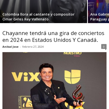
Colombia llora al cantante y compositor
Ana Gabrie
Omar Geles Rey Vallenato.
Paraguay p
Chayanne tendrá una gira de conciertos
en 2024 en Estados Unidos Y Canadá.
Anibal Jose
-
febrero 27, 2024
0