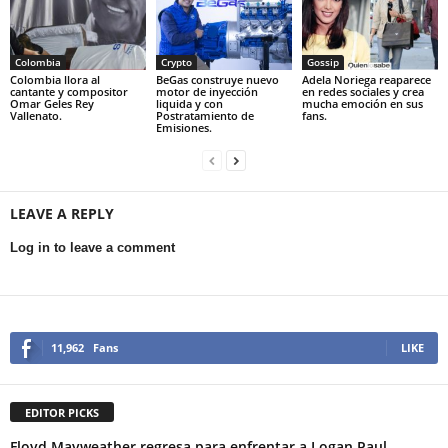
Colombia
Crypto
Gossip
Colombia llora al
BeGas construye nuevo
Adela Noriega reaparece
cantante y compositor
motor de inyección
en redes sociales y crea
Omar Geles Rey
liquida y con
mucha emoción en sus
Vallenato.
Postratamiento de
fans.
Emisiones.
LEAVE A REPLY
Log in to leave a comment
11,962
Fans
LIKE
EDITOR PICKS
Floyd Mayweather regresa para enfrentar a Logan Paul.