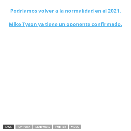
Podríamos volver a la normalidad en el 2021.
Mike Tyson ya tiene un oponente confirmado.
Ray Park video Twitter
TAGS
RAY PARK
STAR WARS
TWITTER
VIDEO