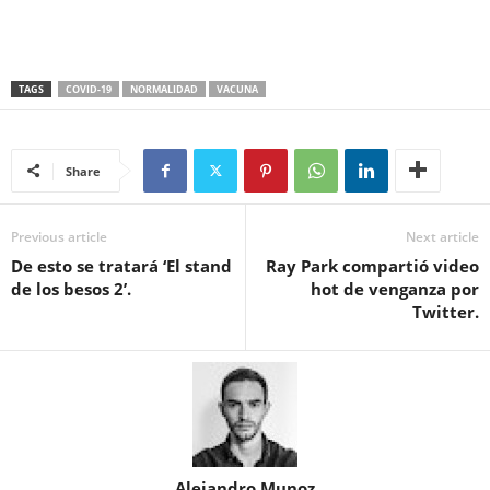
TAGS
COVID-19
NORMALIDAD
VACUNA
Share
Previous article
Next article
De esto se tratará ‘El stand
Ray Park compartió video
de los besos 2’.
hot de venganza por
Twitter.
Alejandro Munoz