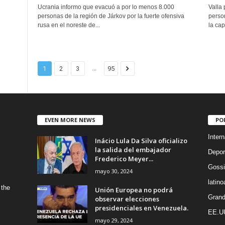
Ucrania informo que evacuó a por lo menos 8.000
Valla 
personas de la región de Járkov por la fuerte ofensiva
perso
rusa en el noreste de...
la cap
...
1
2
3
95
EVEN MORE NEWS
PO
Intern
Inácio Lula Da Silva oficializo
la salida del embajador
Depor
Frederico Meyer...
Gossi
mayo 30, 2024
latin
 the
Unión Europea no podrá
Grand
observar elecciones
presidenciales en Venezuela.
EE.U
mayo 29, 2024