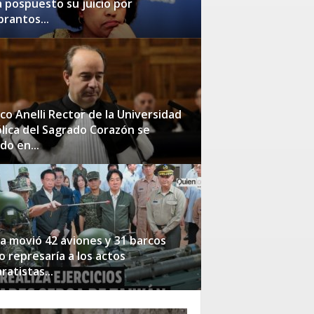
a pospuesto su juicio por
rantos...
co Anelli Rector de la Universidad
lica del Sagrado Corazón se
ido en...
a movió 42 aviones y 31 barcos
 represaría a los actos
ratistas...