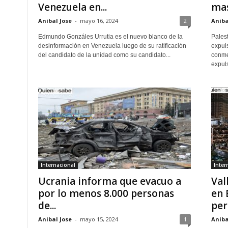
Venezuela en...
mas
Anibal Jose
-
mayo 16, 2024
2
Aniba
Edmundo Gonzáles Urrutia es el nuevo blanco de la
Pales
desinformación en Venezuela luego de su ratificación
expul
del candidato de la unidad como su candidato...
conme
expuls
Internacional
Inter
Ucrania informa que evacuo a
Val
por lo menos 8.000 personas
en 
de...
per
Anibal Jose
-
mayo 15, 2024
1
Aniba