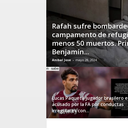
Rafah sufre bombardeo
campamento de refugia
menos 50 muertos. Pri
Benjamín...
Anibal Jose
-
mayo 28, 2024
Lucas Paquetá jugador brasilero e
acusado por la FA por conductas
irregulares con...