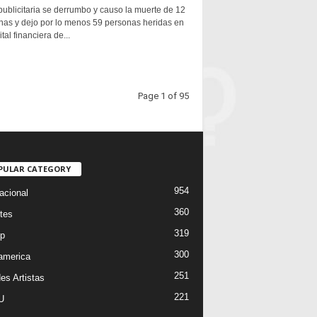
publicitaria se derrumbo y causo la muerte de 12
nas y dejo por lo menos 59 personas heridas en
ital financiera de...
Page 1 of 95
PULAR CATEGORY
954
acional
360
tes
319
p
300
oamerica
251
es Artistas
221
U