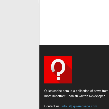
Quienlosabe.com is a collection of news from
most important Spanish written Newspaper.
Contact us:
info [at] quienlosabe.com