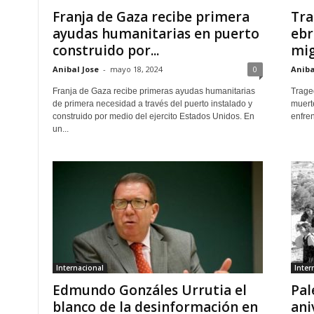
Franja de Gaza recibe primera
Tra
ayudas humanitarias en puerto
ebr
construido por...
mig
Anibal Jose
-
mayo 18, 2024
0
Aniba
Franja de Gaza recibe primeras ayudas humanitarias
Traged
de primera necesidad a través del puerto instalado y
muert
construido por medio del ejercito Estados Unidos. En
enfren
un...
Internacional
Inter
Edmundo Gonzáles Urrutia el
Pal
blanco de la desinformación en
ani