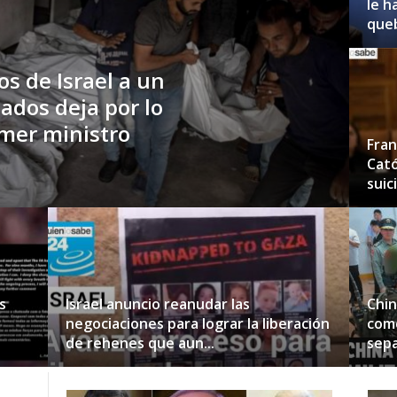
le h
queb
s de Israel a un
dos deja por lo
mer ministro
Fran
Cató
suic
s
Israel anuncio reanudar las
Chin
negociaciones para lograr la liberación
como
de rehenes que aun...
sepa