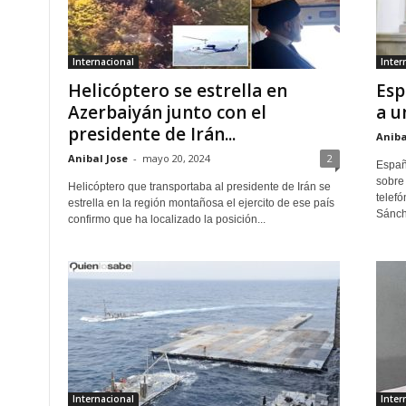
Internacional
Inter
Helicóptero se estrella en
Esp
Azerbaiyán junto con el
a u
presidente de Irán...
Aniba
Anibal Jose
-
mayo 20, 2024
2
Españ
sobre 
Helicóptero que transportaba al presidente de Irán se
telef
estrella en la región montañosa el ejercito de ese país
Sánch
confirmo que ha localizado la posición...
Internacional
Inter