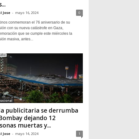
...
l Jose
-
mayo 16, 2024
0
tinos conmemoran el 76 aniversario de su
sión con su nueva catástrofe en Gaza,
moración que se cumple este miércoles la
ión masiva, antes...
nacional
la publicitaria se derrumba
Bombay dejando 12
sonas muertas y...
l Jose
-
mayo 14, 2024
1