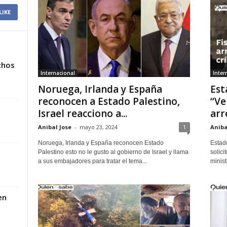
LIKE
chos
Internacional
Inter
Noruega, Irlanda y España
Est
reconocen a Estado Palestino,
“Ve
Israel reacciono a...
arr
Anibal Jose
-
mayo 23, 2024
1
Aniba
Noruega, Irlanda y España reconocen Estado
Estad
Palestino esto no le gusto al gobierno de Israel y llama
solici
a sus embajadores para tratar el tema...
minist
en