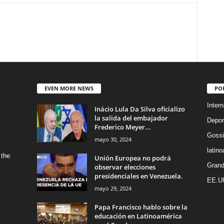
EVEN MORE NEWS
PO
Intern
Inácio Lula Da Silva oficializo
la salida del embajador
Depor
Frederico Meyer...
Gossi
mayo 30, 2024
latin
 the
Unión Europea no podrá
Grand
observar elecciones
presidenciales en Venezuela.
EE.U
mayo 29, 2024
Papa Francisco hablo sobre la
educación en Latinoamérica