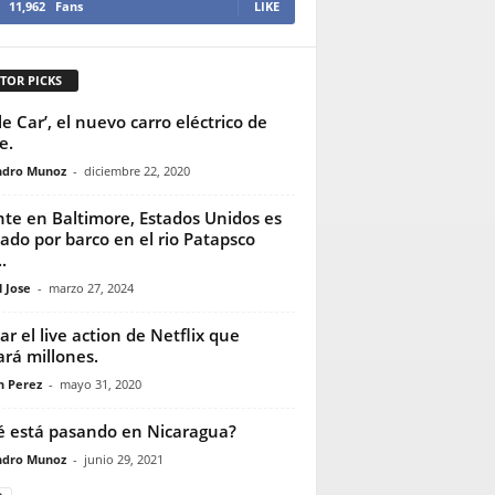
11,962
Fans
LIKE
TOR PICKS
le Car’, el nuevo carro eléctrico de
e.
ndro Munoz
-
diciembre 22, 2020
te en Baltimore, Estados Unidos es
ado por barco en el rio Patapsco
.
 Jose
-
marzo 27, 2024
ar el live action de Netflix que
ará millones.
n Perez
-
mayo 31, 2020
 está pasando en Nicaragua?
ndro Munoz
-
junio 29, 2021