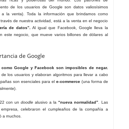
más ricas y poderosas del mundo. Los patrones de
ento de los usuarios de Google son datos valiosísimos
 a la venta). Toda la información que brindamos como
 través de nuestra actividad, está a la venta en el negocio
ería de datos”.
Al igual que Facebook, Google lleva la
en este negocio, que mueve varios billones de dólares al
rtancia de Google
as como Google y Facebook son imposibles de negar.
de los usuarios y elaboran algoritmos para llevar a cabo
pañas son esenciales para el
e-commerce
(una forma de
almente).
 22 con un
doodle
alusivo a la
“nueva normalidad”
. Las
 empresa, celebraron el cumpleaños de la compañía a
có a muchos.