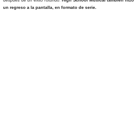
después de un éxito rotundo.
High School Musical también hizo
un regreso a la pantalla, en formato de serie.