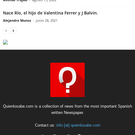
Martin Perez
-
julio 29, 2020
Audios de Pablo Escobar: ¿Cómo amenazaba a sus enemigos?
Alfonso Trujillo
-
agosto 15, 2022
Nace Río, el hijo de Valentina Ferrer y J Balvin.
Alejandro Munoz
-
junio 28, 2021
Quienlosabe.com is a collection of news from the most important Spanish