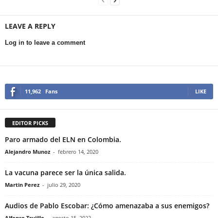
oficializo la salida del
observar elecciones
conciertos en Chile y
embajador Frederico
presidenciales en
Paraguay por delicado
Meyer de Israel. “No
Venezuela.
estado de salud motivo
había condiciones para
de la influenza.
que regresara”.
LEAVE A REPLY
Log in to leave a comment
11,962
Fans
LIKE
EDITOR PICKS
Paro armado del ELN en Colombia.
Alejandro Munoz
-
febrero 14, 2020
La vacuna parece ser la única salida.