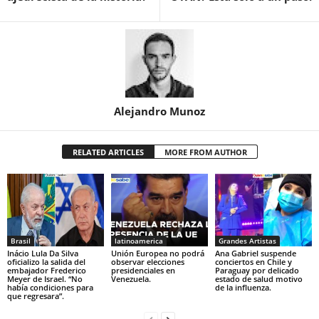
Previous article
Next article
¿Quién ha sido el mejor
¿Finlandia entrará en la
ajedrecista de la historia?
OTAN? Está solo a un paso.
Alejandro Munoz
RELATED ARTICLES
MORE FROM AUTHOR
Brasil
latinoamerica
Grandes Artistas
Inácio Lula Da Silva
Unión Europea no podrá
Ana Gabriel suspende