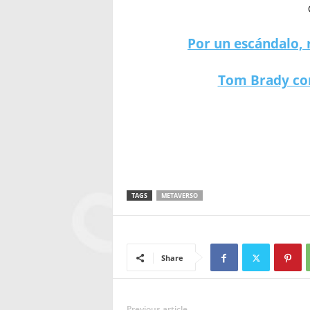
Por un escándalo, 
Tom Brady con
¿Primer caso de “violación” en el metave
TAGS
METAVERSO
Share
Previous article