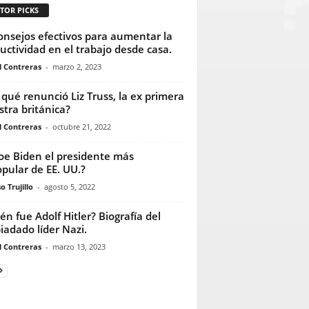
TOR PICKS
onsejos efectivos para aumentar la
uctividad en el trabajo desde casa.
l Contreras
-
marzo 2, 2023
 qué renunció Liz Truss, la ex primera
stra británica?
l Contreras
-
octubre 21, 2022
Joe Biden el presidente más
pular de EE. UU.?
o Trujillo
-
agosto 5, 2022
én fue Adolf Hitler? Biografía del
iadado líder Nazi.
l Contreras
-
marzo 13, 2023