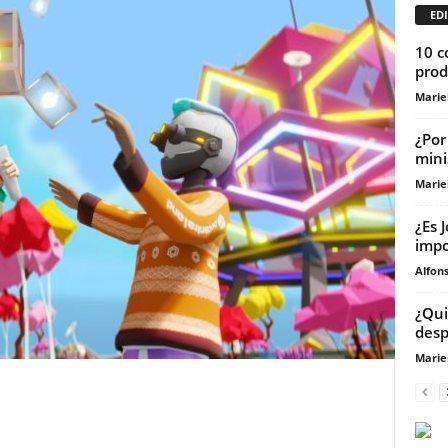
EDI
10 c
prod
Marie
¿Por
mini
Marie
¿Es 
impo
Alfons
¿Qui
desp
Marie