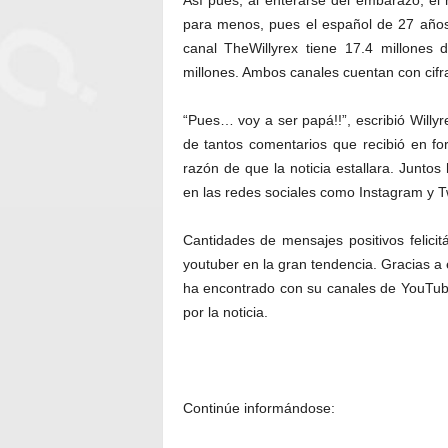
Así pues, al enterarse del embarazo, el
para menos, pues el español de 27 año
canal TheWillyrex tiene 17.4 millones 
millones. Ambos canales cuentan con cifr
“Pues… voy a ser papá!!”, escribió Willyr
de tantos comentarios que recibió en form
razón de que la noticia estallara. Juntos
en las redes sociales como Instagram y Tw
Cantidades de mensajes positivos felicit
youtuber en la gran tendencia. Gracias 
ha encontrado con su canales de YouTube
por la noticia.
quién es Willyrex
Continúe informándose: