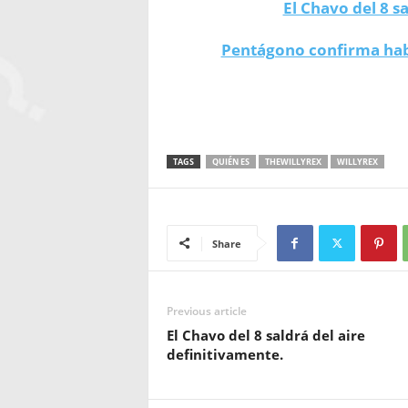
El Chavo del 8 s
Pentágono confirma hab
TAGS
QUIÉN ES
THEWILLYREX
WILLYREX
Share
Previous article
El Chavo del 8 saldrá del aire
definitivamente.