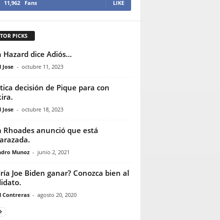
11,962
Fans
LIKE
TOR PICKS
 Hazard dice Adiós…
 Jose
-
octubre 11, 2023
tica decisión de Pique para con
ira.
 Jose
-
octubre 18, 2023
 Rhoades anunció que está
arazada.
ndro Munoz
-
junio 2, 2021
ría Joe Biden ganar? Conozca bien al
idato.
l Contreras
-
agosto 20, 2020