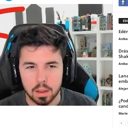
EDI
Edén
Anibal
Drás
Shak
Anibal
Lana
emb
Aleja
¿Pod
cand
Marie