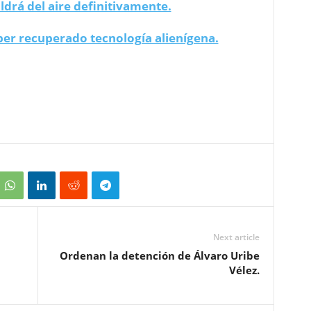
aldrá del aire definitivamente.
er recuperado tecnología alienígena.
Next article
Ordenan la detención de Álvaro Uribe
Vélez.