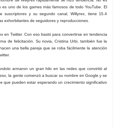
 nombre de Willyrex rápidamente se hizo tendencia. No es
s es uno de los games más famosos de todo YouTube. El
de suscriptores y su segundo canal, Willyrex, tiene 15.4
as exhorbitantes de seguidores y reproducciones.
ex en Twitter. Con eso bastó para convertirse en tendencia
a de felicitación. Su novia, Cristina Urbi, también fue la
 hacen una bella pareja que se roba fácilmente la atención
itter.
ándolo armaron un gran hilo en las redes que convirtió al
a eso, la gente comenzó a buscar su nombre en Google y se
 que pueden estar esperando un crecimiento significativo