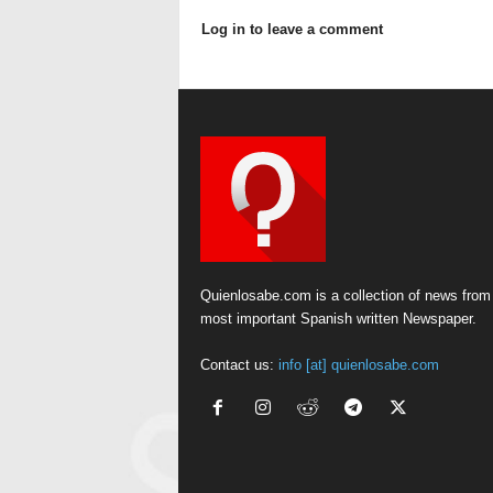
Log in to leave a comment
Quienlosabe.com is a collection of news from
most important Spanish written Newspaper.
Contact us:
info [at] quienlosabe.com