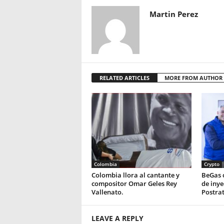
Martin Perez
RELATED ARTICLES
MORE FROM AUTHOR
Colombia
Crypto
Colombia llora al cantante y
BeGas 
compositor Omar Geles Rey
de inye
Vallenato.
Postra
LEAVE A REPLY