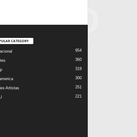
PULAR CATEGORY
954
acional
360
tes
319
p
300
oamerica
251
es Artistas
221
U