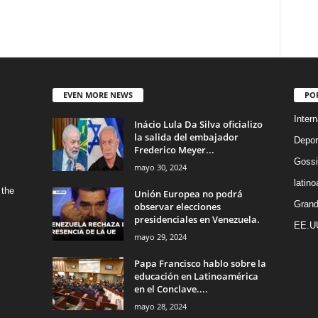
EVEN MORE NEWS
PO
Intern
Inácio Lula Da Silva oficializo
la salida del embajador
Depor
Frederico Meyer...
Gossi
mayo 30, 2024
latin
 the
Unión Europea no podrá
Grand
observar elecciones
presidenciales en Venezuela.
EE.U
mayo 29, 2024
Papa Francisco hablo sobre la
educación en Latinoamérica
en el Conclave....
mayo 28, 2024