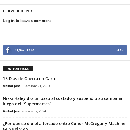
LEAVE A REPLY
Log in to leave a comment
11,962
Fans
LIKE
EDITOR PICKS
15 Días de Guerra en Gaza.
Anibal Jose
-
octubre 21, 2023
Nikki Haley dio un paso al costado y suspendió su campaña
luego del “Supermartes”
Anibal Jose
-
marzo 7, 2024
¿Por qué se dio el altercado entre Conor McGregor y Machine
Gun Kelly en...