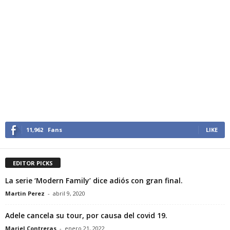
11,962
Fans
LIKE
EDITOR PICKS
La serie ‘Modern Family’ dice adiós con gran final.
Martin Perez
-
abril 9, 2020
Adele cancela su tour, por causa del covid 19.
Mariel Contreras
-
enero 21, 2022