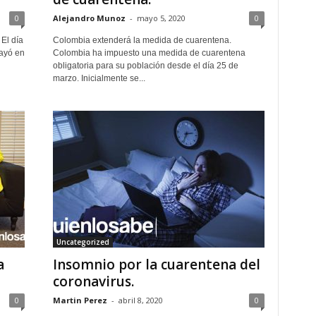
0
Alejandro Munoz
-
mayo 5, 2020
0
 El día
Colombia extenderá la medida de cuarentena.
ayó en
Colombia ha impuesto una medida de cuarentena
obligatoria para su población desde el día 25 de
marzo. Inicialmente se...
Uncategorized
a
Insomnio por la cuarentena del
coronavirus.
0
Martin Perez
-
abril 8, 2020
0