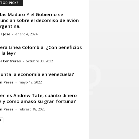
ITOR PICKS
las Maduro Y el Gobierno se
uncian sobre el decomiso de avión
rgentina.
l Jose
-
enero 4, 2024
era Línea Colombia: ¿Con beneficios
 la ley?
l Contreras
-
octubre 30, 2022
unta la economía en Venezuela?
n Perez
-
mayo 12, 2022
én es Andrew Tate, cuánto dinero
e y cómo amasó su gran fortuna?
n Perez
-
febrero 18, 2023