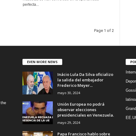
perfecta...
Page 1 of 2
EVEN MORE NEWS
PO
Intern
Inácio Lula Da Silva oficializo
la salida del embajador
Depor
Frederico Meyer...
Gossi
mayo 30, 2024
latin
 the
Unión Europea no podrá
Grand
observar elecciones
presidenciales en Venezuela.
EE.U
mayo 29, 2024
Papa Francisco hablo sobre