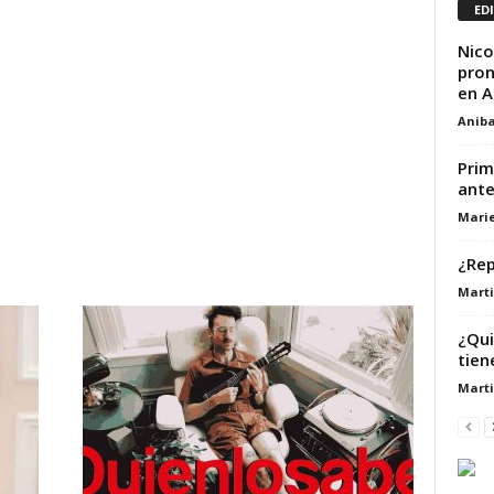
ED
Nico
pron
en A
Aniba
Prim
ante
Marie
¿Rep
Marti
¿Qui
tien
Marti