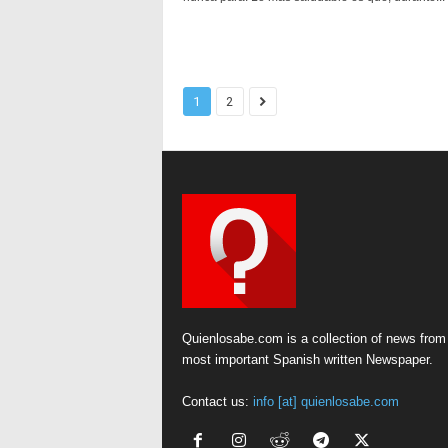
1
2
Quienlosabe.com is a collection of news from
most important Spanish written Newspaper.
Contact us:
info [at] quienlosabe.com