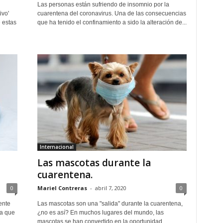
Las personas están sufriendo de insomnio por la
ivo'
cuarentena del coronavirus. Una de las consecuencias
 estas
que ha tenido el confinamiento a sido la alteración de...
Internacional
Las mascotas durante la
cuarentena.
0
Mariel Contreras
-
abril 7, 2020
0
ente
Las mascotas son una "salida" durante la cuarentena,
na que
¿no es así? En muchos lugares del mundo, las
mascotas se han convertido en la oportunidad