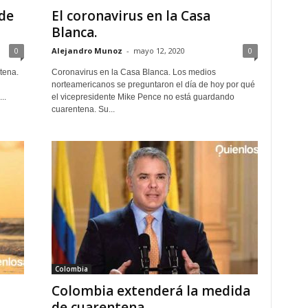
de
El coronavirus en la Casa
Blanca.
0
Alejandro Munoz
-
mayo 12, 2020
0
tena.
Coronavirus en la Casa Blanca. Los medios
norteamericanos se preguntaron el día de hoy por qué
..
el vicepresidente Mike Pence no está guardando
cuarentena. Su...
Colombia
Colombia extenderá la medida
de cuarentena.