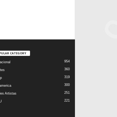
PULAR CATEGORY
954
acional
360
tes
319
p
300
oamerica
251
es Artistas
221
U