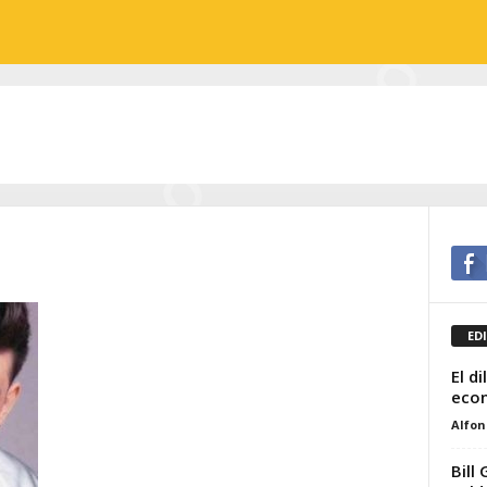
ED
El d
eco
Alfon
Bill