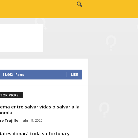
11,962
Fans
LIKE
ITOR PICKS
ilema entre salvar vidas o salvar a la
nomía.
so Trujillo
-
abril 9, 2020
 Gates donará toda su fortuna y