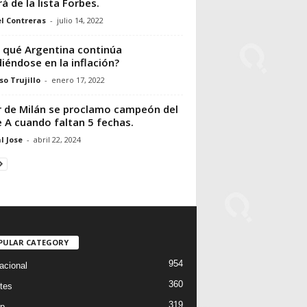
rá de la lista Forbes.
l Contreras
-
julio 14, 2022
 qué Argentina continúa
iéndose en la inflación?
so Trujillo
-
enero 17, 2022
r de Milán se proclamo campeón del
e A cuando faltan 5 fechas.
l Jose
-
abril 22, 2024
PULAR CATEGORY
954
acional
360
tes
319
p