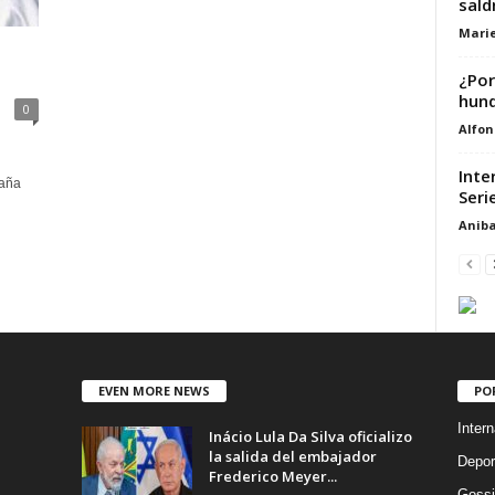
sald
Marie
¿Por
hund
0
Alfon
Inte
paña
Seri
Aniba
EVEN MORE NEWS
PO
Intern
Inácio Lula Da Silva oficializo
la salida del embajador
Depor
Frederico Meyer...
Gossi