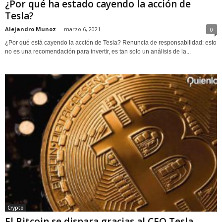
¿Por qué ha estado cayendo la acción de
Tesla?
Alejandro Munoz
-
marzo 6, 2021
0
¿Por qué está cayendo la acción de Tesla? Renuncia de responsabilidad: esto
no es una recomendación para invertir, es tan solo un análisis de la...
Crypto
El Bitcoin se dispara gracias al CEO Tesla,