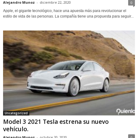
Alejandro Munoz
-
diciembre 22, 2020
0
Apple, el gigante tecnológico, hace una apuesta más para revolucionar el
estilo de vida de las personas. La compañía tiene una propuesta para seguir...
Uncategorized
Model 3 2021 Tesla estrena su nuevo
vehículo.
Alejandro Munoz
-
octubre 20, 2020
0