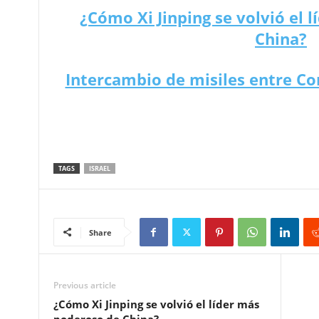
¿Cómo Xi Jinping se volvió el 
China?
Intercambio de misiles entre Cor
TAGS
ISRAEL
Share
Previous article
¿Cómo Xi Jinping se volvió el líder más