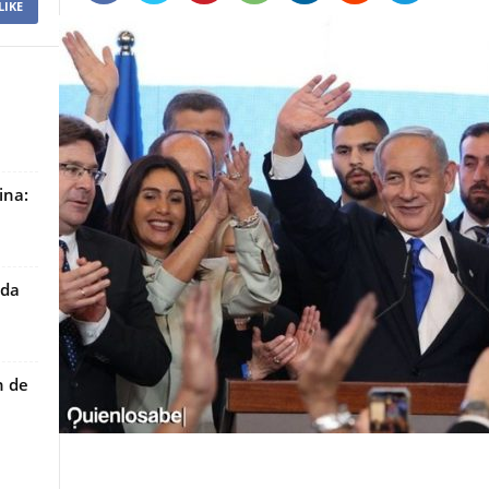
LIKE
ina:
ida
n de