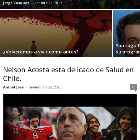
Jorge Vasquez
-
octubre 21, 2019
Santiago D
¿Volveremos a vivir como antes?
su progra
Nelson Acosta esta delicado de Salud en
Chile.
Anibal Jose
-
noviembre 23, 2023
0