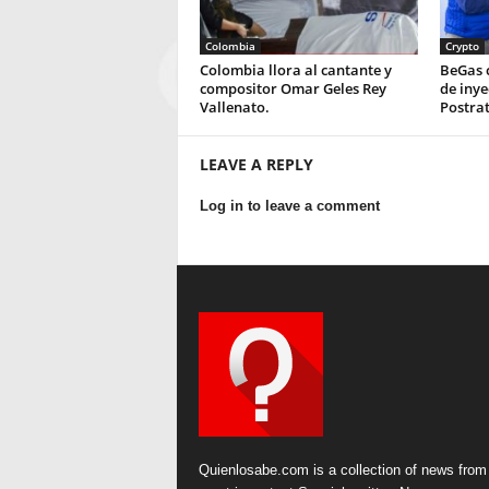
Colombia
Crypto
Colombia llora al cantante y
BeGas 
compositor Omar Geles Rey
de inye
Vallenato.
Postra
LEAVE A REPLY
Log in to leave a comment
Quienlosabe.com is a collection of news from