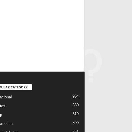
PULAR CATEGORY
954
acional
360
tes
319
p
300
oamerica
251