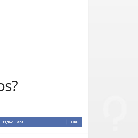
os?
11,962
Fans
LIKE