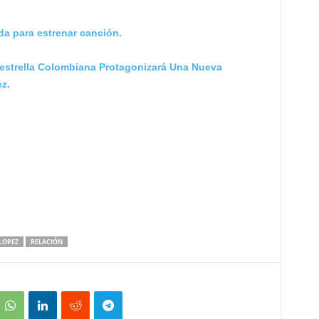
a para estrenar canción.
strella Colombiana Protagonizará Una Nueva
z.
 LOPEZ
RELACIÓN