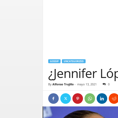
GOSSIP
UNCATEGORIZED
¿Jennifer Ló
By
Alfonso Trujillo
-
mayo 13, 2021
0