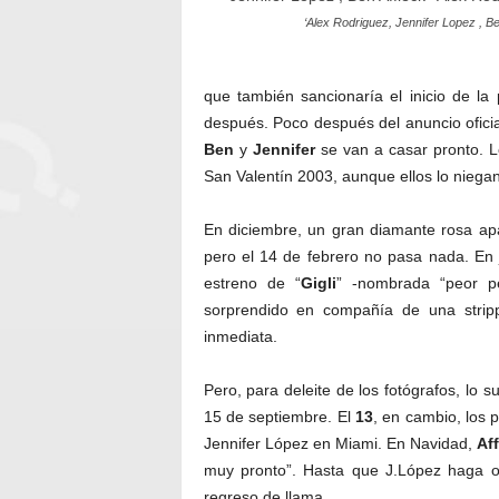
‘Alex Rodriguez, Jennifer Lopez , Be
que también sancionaría el inicio de l
después. Poco después del anuncio oficial
Ben
y
Jennifer
se van a casar pronto. L
San Valentín 2003, aunque ellos lo nieg
En diciembre, un gran diamante rosa apa
pero el 14 de febrero no pasa nada. En
estreno de “
Gigli
” -nombrada “peor pe
sorprendido en compañía de una strip
inmediata.
Pero, para deleite de los fotógrafos, lo s
15 de septiembre. El
13
, en cambio, los 
Jennifer López en Miami. En Navidad,
Af
muy pronto”. Hasta que J.López haga of
regreso de llama….