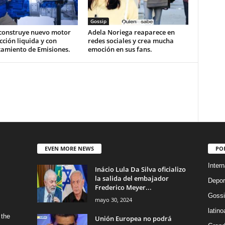
Gossip
construye nuevo motor
Adela Noriega reaparece en
cción liquida y con
redes sociales y crea mucha
tamiento de Emisiones.
emoción en sus fans.
EVEN MORE NEWS
PO
Intern
Inácio Lula Da Silva oficializo
la salida del embajador
Depor
Frederico Meyer...
Gossi
mayo 30, 2024
latin
 the
Unión Europea no podrá