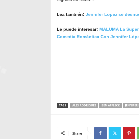
Lea también:
Jennifer Lopez se desnud
Le puede interesar:
MALUMA La Supere
Comedia Romántica Con Jennifer Lópe
TAGS
ALEX RODRIGUEZ
BEM AFFLECK
JENNIFER
Share