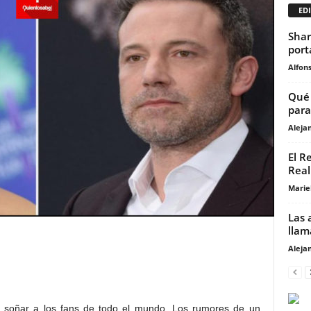
EDI
Shar
port
Alfons
Qué 
para
Aleja
El R
Real
Marie
Las 
llam
Aleja
 soñar a los fans de todo el mundo. Los rumores de un