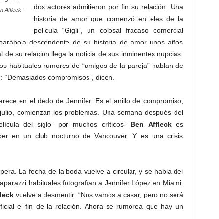
dos actores admitieron por fin su relación. Una
n Affleck ‘
historia de amor que comenzó en eles de la
película “Gigli”, un colosal fracaso comercial
a parábola descendente de su historia de amor unos años
 de su relación llega la noticia de sus inminentes nupcias:
os habituales rumores de “amigos de la pareja” hablan de
an: “Demasiados compromisos”, dicen.
rece en el dedo de Jennifer. Es el anillo de compromiso,
 julio, comienzan los problemas. Una semana después del
lícula del siglo” por muchos críticos-
Ben
Affleck
es
per en un club nocturno de Vancouver. Y es una crisis
upera. La fecha de la boda vuelve a circular, y se habla del
paparazzi habituales fotografían a Jennifer López en Miami.
fleck
vuelve a desmentir: “Nos vamos a casar, pero no será
icial el fin de la relación. Ahora se rumorea que hay un