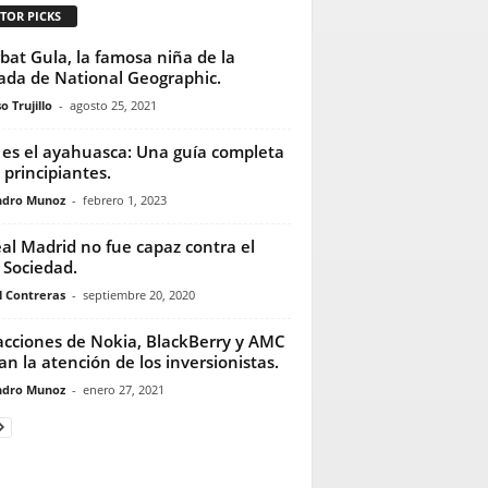
TOR PICKS
bat Gula, la famosa niña de la
ada de National Geographic.
o Trujillo
-
agosto 25, 2021
es el ayahuasca: Una guía completa
 principiantes.
ndro Munoz
-
febrero 1, 2023
eal Madrid no fue capaz contra el
 Sociedad.
l Contreras
-
septiembre 20, 2020
acciones de Nokia, BlackBerry y AMC
an la atención de los inversionistas.
ndro Munoz
-
enero 27, 2021